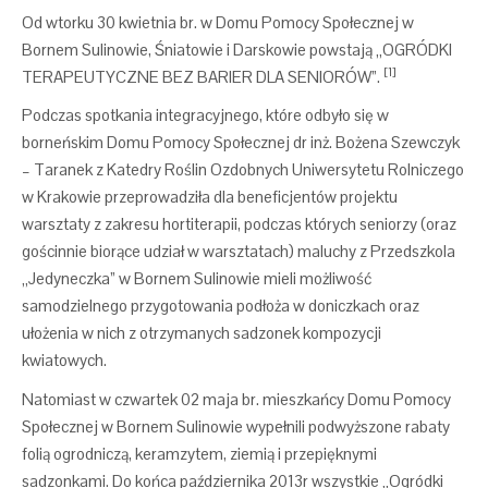
Od wtorku 30 kwietnia br. w Domu Pomocy Społecznej w
Bornem Sulinowie, Śniatowie i Darskowie powstają „OGRÓDKI
[1]
TERAPEUTYCZNE BEZ BARIER DLA SENIORÓW”.
Podczas spotkania integracyjnego, które odbyło się w
borneńskim Domu Pomocy Społecznej dr inż. Bożena Szewczyk
– Taranek z Katedry Roślin Ozdobnych Uniwersytetu Rolniczego
w Krakowie przeprowadziła dla beneficjentów projektu
warsztaty z zakresu hortiterapii, podczas których seniorzy (oraz
gościnnie biorące udział w warsztatach) maluchy z Przedszkola
„Jedyneczka” w Bornem Sulinowie mieli możliwość
samodzielnego przygotowania podłoża w doniczkach oraz
ułożenia w nich z otrzymanych sadzonek kompozycji
kwiatowych.
Natomiast w czwartek 02 maja br. mieszkańcy Domu Pomocy
Społecznej w Bornem Sulinowie wypełnili podwyższone rabaty
folią ogrodniczą, keramzytem, ziemią i przepięknymi
sadzonkami. Do końca października 2013r wszystkie „Ogródki