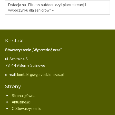
Dotacja na „Fitness outdoor, czyli plac rekreacji i
wypoczynku dla seniorów” »
Kontakt
Stowarzyszenie „Wyprzedzić czas”
ul. Szpitalna 5
78-449 Borne Sulinowo
e-mail:
kontakt@wyprzedzic-czas.pl
Strony
Strona główna
Aktualności
O Stowarzyszeniu