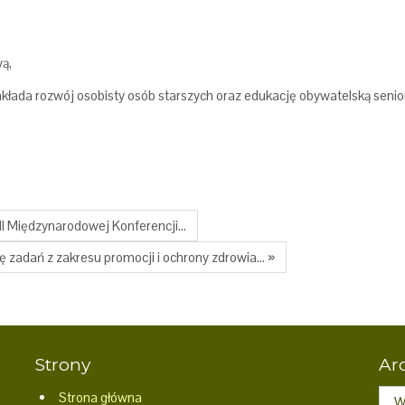
ą,
akłada rozwój osobisty osób starszych oraz edukację obywatelską senio
III Międzynarodowej Konferencji…
ję zadań z zakresu promocji i ochrony zdrowia… »
Strony
Ar
Arch
Strona główna