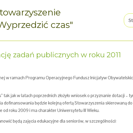
towarzyszenie
St
Wyprzedzić czas"
ację zadań publicznych w roku 2011
ecznej w ramach Programu Operacyjnego Fundusz Inicjatyw Obywatelskich
 tak jak w latach poprzednich złożyło wniosek o przyznanie dotacji – 
a dofinansowania będzie kolejną ofertą Stowarzyszenia skierowaną do
e od roku 2009 i ma charakter Uniwersytetu III Wieku.
nowić będą zajęcia edukacyjne dla seniorów, w szczególności: