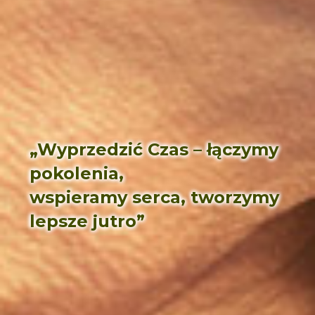
„Wyprzedzić Czas – łączymy
pokolenia,
wspieramy serca, tworzymy
lepsze jutro”