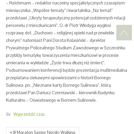
– Reichmann – redaktor naczelny specjalistycznych czasopism:
miesięcznika „Wspólne tematy” i kwartalnika „Na temat”
przedstawi „Ukryty terapeutyczny potencjał codziennych relacji
personelu z mieszkańcami”, O. dr Piotr Włodyga wygłosi
rozprawę dot. „Duchowo – religijnej opieki nad przewlekle
chorym” natomiast Pani Dorota Kolasiński – dyrektor
Prywatnego Policealnego Studium Zawodowego w Szczecinku
przybliży tematykę towarzyszenia mieszkańcowi w procesie
umierania w wykładzie „Życie trwa dłużej niż śmierć”.
Podsumowaniem konferencji będzie prezentacja multimedialna
przeplatana ciekawymi opowieściami o historii Bornego
Sulinowa pn. „Nieznane karty Bornego Sulinowa”, którą
przedstawi Pan Dariusz Czerniawski – kierownik Budynku
Kulturalno – Oświatowego w Bornem Sulinowie.
Wyprzedzić czas
« III Maraton Senior Nordic Walking