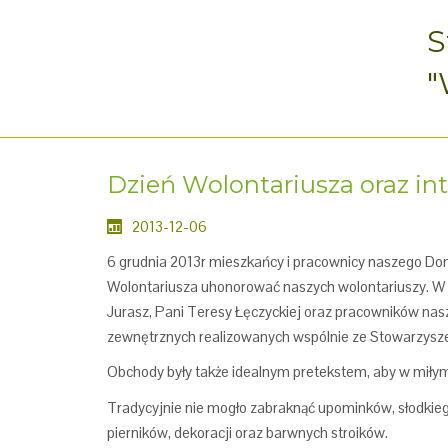
S
"
Dzień Wolontariusza oraz in
2013-12-06
6 grudnia 2013r mieszkańcy i pracownicy naszego Dom
Wolontariusza uhonorować naszych wolontariuszy. W mi
Jurasz, Pani Teresy Łęczyckiej oraz pracowników nasz
zewnętrznych realizowanych wspólnie ze Stowarzysz
Obchody były także idealnym pretekstem, aby w miłym
Tradycyjnie nie mogło zabraknąć upominków, słodkie
pierników, dekoracji oraz barwnych stroików.