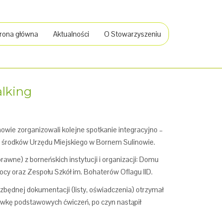
rona główna
Aktualności
O Stowarzyszeniu
alking
ie zorganizowali kolejne spotkanie integracyjno –
środków Urzędu Miejskiego w Bornem Sulinowie.
awne) z borneńskich instytucji i organizacji: Domu
y oraz Zespołu Szkół im. Bohaterów Oflagu IID.
będnej dokumentacji (listy, oświadczenia) otrzymał
dawkę podstawowych ćwiczeń, po czyn nastąpił