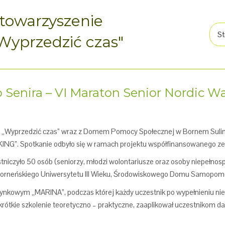
towarzyszenie
St
Wyprzedzić czas"
Senira – VI Maraton Senior Nordic W
 „Wyprzedzić czas” wraz z Domem Pomocy Społecznej w Bornem Sulinow
G”. Spotkanie odbyło się w ramach projektu współfinansowanego ze 
niczyło 50 osób (seniorzy, młodzi wolontariusze oraz osoby niepełnospr
orneńskiego Uniwersytetu III Wieku, Środowiskowego Domu Samopomoc
nkowym „MARINA”, podczas której każdy uczestnik po wypełnieniu niez
 krótkie szkolenie teoretyczno – praktyczne, zaaplikował uczestnikom 